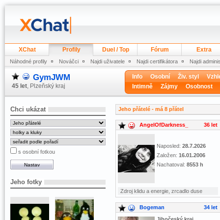
XChat
Profily
Duel / Top
Fórum
Extra
Náhodné profily
Nováčci
Najdi uživatele
Najdi certifikátora
Najdi admini
GymJWM
Info
Osobní
Živ. styl
Vzhl
45 let
, Plzeňský kraj
Intimně
Zájmy
Osobnost
Chci ukázat
Jeho přátelé - má 8 přátel
AngelOfDarkness_
36 let
Naposled:
28.7.2026
s osobní fotkou
Založen:
16.01.2006
Nachatoval:
8553 h
Jeho fotky
Zdroj klidu a energie, zrcadlo duse
Bogeman
34 let
Jihočeský kraj