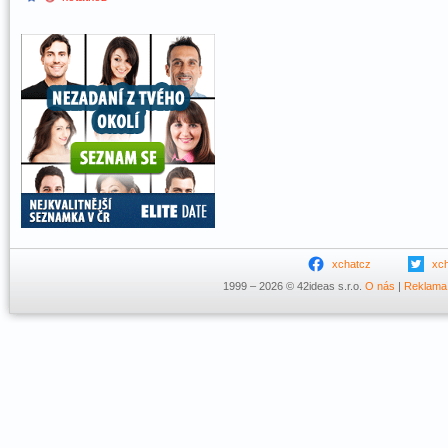
xchatcz
xc
1999 – 2026 © 42ideas s.r.o.
O nás
|
Reklama