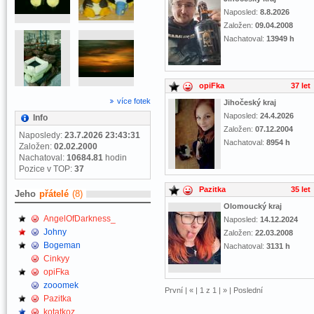
Naposled:
8.8.2026
Založen:
09.04.2008
Nachatoval:
13949 h
opiFka
37 let
více fotek
Jihočeský kraj
Naposled:
24.4.2026
Info
Založen:
07.12.2004
Naposledy:
23.7.2026 23:43:31
Nachatoval:
8954 h
Založen:
02.02.2000
Nachatoval:
10684.81
hodin
Pozice v TOP:
37
Pazitka
35 let
Jeho
přátelé
(8)
Olomoucký kraj
AngelOfDarkness_
Naposled:
14.12.2024
Johny
Založen:
22.03.2008
Bogeman
Nachatoval:
3131 h
Cinkyy
opiFka
zooomek
První |
«
| 1 z 1 |
»
| Poslední
Pazitka
kotatkoz