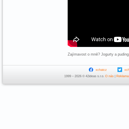
Zajímavost o mně? Jogurty a puding 
xchatcz
xc
1999 – 2026 © 42ideas s.r.o.
O nás
|
Reklama