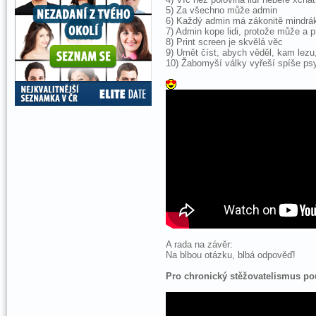
5) Za všechno může admin
6) Každý admin má zákonitě mindrá
7) Admin kope lidi, protože může a 
8) Print screen je skvělá věc
9) Umět číst, abych věděl, kam lezu,
10) Žabomyší války vyřeší spíše psy
A rada na závěr:
Na blbou otázku, blbá odpověď!
Pro chronický stěžovatelismus po