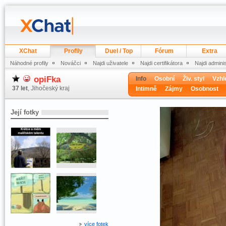
XChat
Profily
Duel / Top
Fórum
Extra
Náhodné profily
Nováčci
Najdi uživatele
Najdi certifikátora
Najdi admini
opiFka
Info
Osobní
Živ. styl
Vzhl
37 let
, Jihočeský kraj
Intimně
Zájmy
Osobnost
Její fotky
více fotek