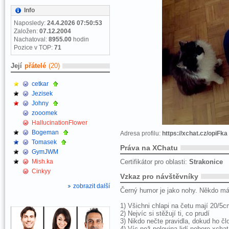
Info
Naposledy:
24.4.2026 07:50:53
Založen:
07.12.2004
Nachatoval:
8955.00
hodin
Pozice v TOP:
71
Její
přátelé
(20)
cetkar
Jezisek
Johny
zooomek
HallucinationFlower
Bogeman
Adresa profilu:
https://xchat.cz/opiFka
Tomasek
Práva na XChatu
GymJWM
Mish.ka
Certifikátor pro oblasti:
Strakonice
Cinkyy
Vzkaz pro návštěvníky
zobrazit další
Černý humor je jako nohy. Někdo má
1) Všichni chlapi na četu mají 20/5
2) Nejvíc si stěžují ti, co prudí
3) Nikdo nečte pravidla, dokud ho č
4) Víc než polovina lidí nebere xcha