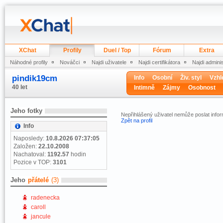
XChat
Profily
Duel / Top
Fórum
Extra
Náhodné profily
Nováčci
Najdi uživatele
Najdi certifikátora
Najdi admini
pindik19cm
Info
Osobní
Živ. styl
Vzhl
40 let
Intimně
Zájmy
Osobnost
Jeho fotky
Nepřihlášený uživatel nemůže poslat infor
Zpět na profil
Info
Naposledy:
10.8.2026 07:37:05
Založen:
22.10.2008
Nachatoval:
1192.57
hodin
Pozice v TOP:
3101
Jeho
přátelé
(3)
radenecka
caroll
jancule