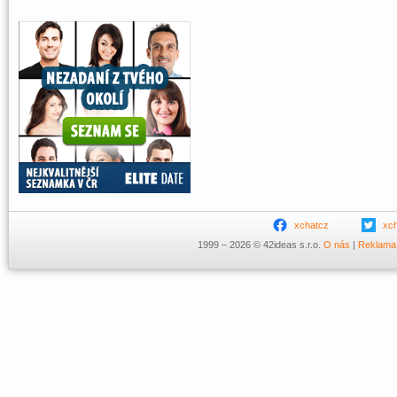
xchatcz
xc
1999 – 2026 © 42ideas s.r.o.
O nás
|
Reklama