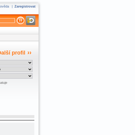
ověda
|
Zaregistrovat
alší profil
atuje