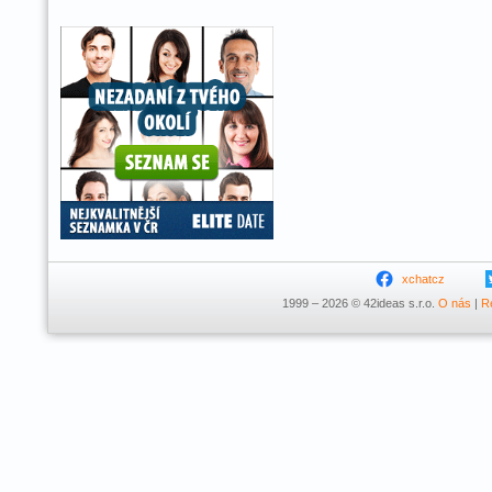
xchatcz
1999 – 2026 © 42ideas s.r.o.
O nás
|
R