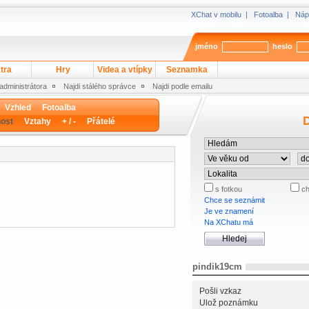
XChat v mobilu
|
Fotoalba
|
Náp
jméno
heslo
tra
Hry
Videa a vtípky
Seznamka
 administrátora
Najdi stálého správce
Najdi podle emailu
Vzhled
Fotoalba
D
ost
Vztahy
+ / -
Přátelé
s fotkou
ch
Chce se seznámit
Je ve znamení
Na XChatu má
pindik19cm
Pošli vzkaz
Ulož poznámku