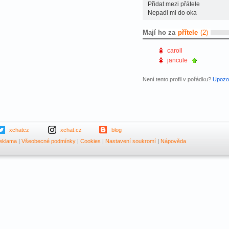
Přidat mezi přátele
Nepadl mi do oka
Mají ho za
přítele
(2)
caroll
jancule
Není tento profil v pořádku?
Upozor
xchatcz
xchat.cz
blog
eklama
|
Všeobecné podmínky
|
Cookies
|
Nastavení soukromí
|
Nápověda