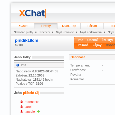
XChat
Profily
Duel / Top
Fórum
Ex
Náhodné profily
Nováčci
Najdi uživatele
Najdi certifikátora
Najdi
pindik19cm
Info
Osobní
Živ. styl
40 let
Intimně
Zájmy
Osobn
Jeho fotky
Osobnost
Info
Temperament
-
Otevřenost
-
Naposledy:
6.8.2026 00:44:55
Povaha
-
Založen:
22.10.2008
Komentář
Nachatoval:
1191.45
hodin
Pozice v TOP:
3100
Jeho
přátelé
(3)
radenecka
caroll
jancule