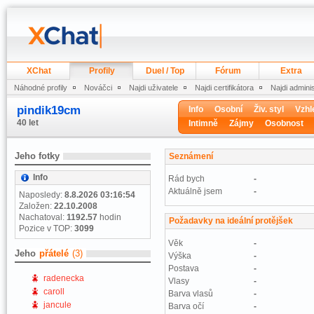
XChat
Profily
Duel / Top
Fórum
Extra
Náhodné profily
Nováčci
Najdi uživatele
Najdi certifikátora
Najdi admini
pindik19cm
Info
Osobní
Živ. styl
Vzhl
40 let
Intimně
Zájmy
Osobnost
Jeho fotky
Seznámení
Info
Rád bych
-
Aktuálně jsem
-
Naposledy:
8.8.2026 03:16:54
Založen:
22.10.2008
Nachatoval:
1192.57
hodin
Požadavky na ideální protějšek
Pozice v TOP:
3099
Věk
-
Jeho
přátelé
(3)
Výška
-
Postava
-
radenecka
Vlasy
-
caroll
Barva vlasů
-
jancule
Barva očí
-