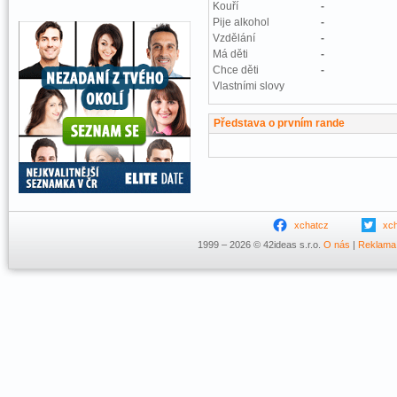
Kouří
-
Pije alkohol
-
Vzdělání
-
Má děti
-
Chce děti
-
Vlastními slovy
Představa o prvním rande
xchatcz
xc
1999 – 2026 © 42ideas s.r.o.
O nás
|
Reklama