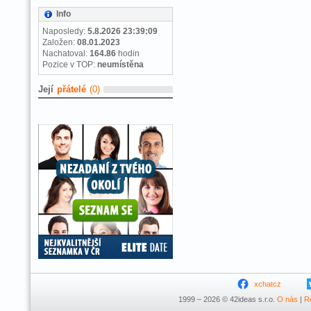
Info
Naposledy:
5.8.2026 23:39:09
Založen:
08.01.2023
Nachatoval:
164.86
hodin
Pozice v TOP:
neumístěna
Její
přátelé
(0)
xchatcz
1999 – 2026 © 42ideas s.r.o.
O nás
|
R