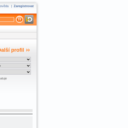
ověda
|
Zaregistrovat
alší profil
atuje