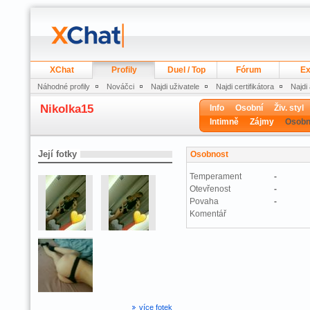
XChat
Profily
Duel / Top
Fórum
Ex
Náhodné profily
Nováčci
Najdi uživatele
Najdi certifikátora
Najdi
Nikolka15
Info
Osobní
Živ. styl
Intimně
Zájmy
Osobn
Její fotky
Osobnost
Temperament
-
Otevřenost
-
Povaha
-
Komentář
více fotek