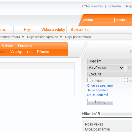
XChat v mobilu
|
Fotoalba
|
Náp
jméno
heslo
tra
Hry
Videa a vtípky
Seznamka
 administrátora
Najdi stálého správce
Najdi podle emailu
Vzhled
Fotoalba
D
ost
Vztahy
+ / -
Přátelé
s fotkou
ch
Chce se seznámit
Je ve znamení
Na XChatu má
Nikolka15
Pošli vzkaz
Ulož poznámku