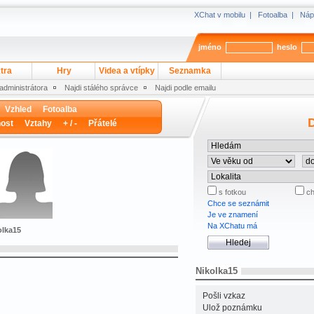
XChat v mobilu
|
Fotoalba
|
Náp
jméno
heslo
tra
Hry
Videa a vtípky
Seznamka
 administrátora
Najdi stálého správce
Najdi podle emailu
Vzhled
Fotoalba
D
ost
Vztahy
+ / -
Přátelé
s fotkou
ch
Chce se seznámit
Je ve znamení
Na XChatu má
olka15
Nikolka15
Pošli vzkaz
Ulož poznámku