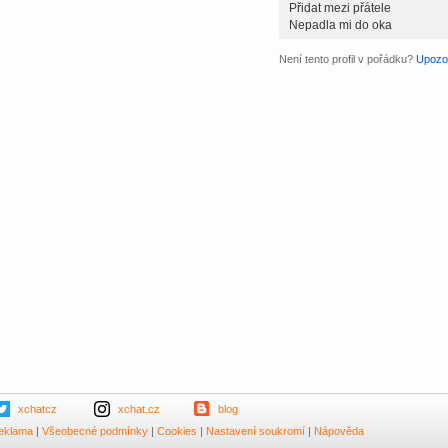
Přidat mezi přátele
Nepadla mi do oka
Není tento profil v pořádku?
Upozor
xchatcz
xchat.cz
blog
eklama
|
Všeobecné podmínky
|
Cookies
|
Nastavení soukromí
|
Nápověda