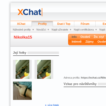
XChat
Profily
Duel / Top
Fórum
Ex
Náhodné profily
Nováčci
Najdi uživatele
Najdi certifikátora
Najdi
Nikolka15
Info
Osobní
Živ. styl
Intimně
Zájmy
Osobn
Její fotky
Adresa profilu:
https://xchat.cz/Nik
Vzkaz pro návštěvníky
více fotek