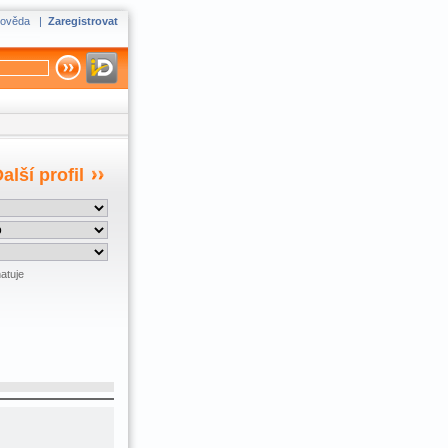
ověda
|
Zaregistrovat
alší profil
atuje