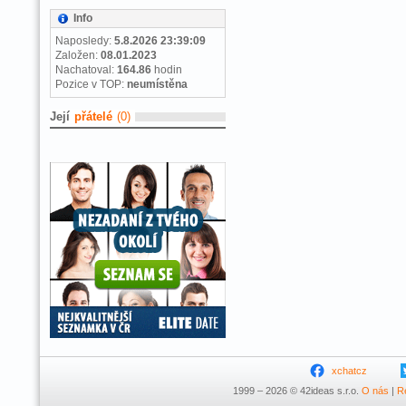
Info
Naposledy:
5.8.2026 23:39:09
Založen:
08.01.2023
Nachatoval:
164.86
hodin
Pozice v TOP:
neumístěna
Její
přátelé
(0)
xchatcz
1999 – 2026 © 42ideas s.r.o.
O nás
|
R