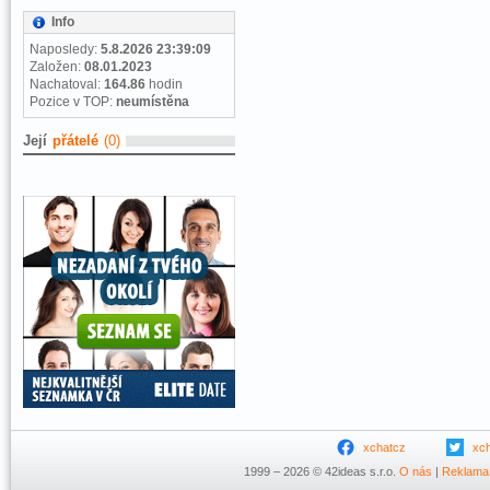
Info
Naposledy:
5.8.2026 23:39:09
Založen:
08.01.2023
Nachatoval:
164.86
hodin
Pozice v TOP:
neumístěna
Její
přátelé
(0)
xchatcz
xc
1999 – 2026 © 42ideas s.r.o.
O nás
|
Reklama