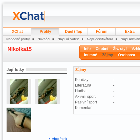
XChat
Profily
Duel / Top
Fórum
Extra
Náhodné profily
Nováčci
Najdi uživatele
Najdi certifikátora
Najdi admini
Nikolka15
Info
Osobní
Živ. styl
Vzhl
Intimně
Zájmy
Osobnost
Její fotky
Zájmy
Koníčky
-
Literatura
-
Hudba
-
Aktivní sport
-
Pasivní sport
-
Komentář
více fotek