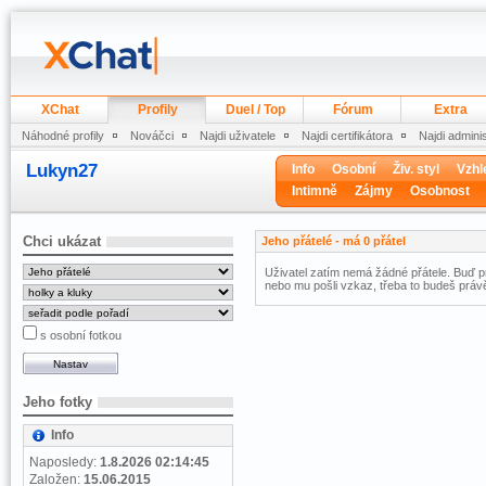
XChat
Profily
Duel / Top
Fórum
Extra
Náhodné profily
Nováčci
Najdi uživatele
Najdi certifikátora
Najdi admini
Lukyn27
Info
Osobní
Živ. styl
Vzhl
Intimně
Zájmy
Osobnost
Chci ukázat
Jeho přátelé - má 0 přátel
Uživatel zatím nemá žádné přátele. Buď pr
nebo mu pošli vzkaz, třeba to budeš právě
s osobní fotkou
Jeho fotky
Info
Naposledy:
1.8.2026 02:14:45
Založen:
15.06.2015