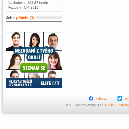
Nachatoval:
283.87
hodin
Pozice v TOP:
8515
Jeho
přátelé
(0)
xchatcz
xc
1999 – 2026 © 42ideas s.r.o.
O nás
|
Reklama