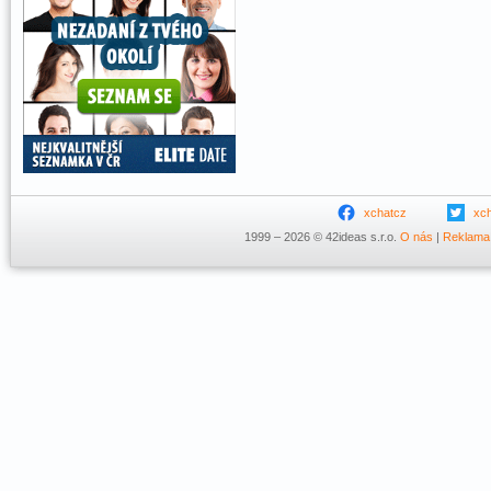
xchatcz
xc
1999 – 2026 © 42ideas s.r.o.
O nás
|
Reklama