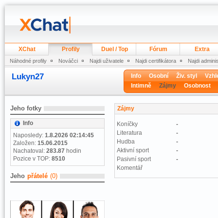
XChat
Profily
Duel / Top
Fórum
Extra
Náhodné profily
Nováčci
Najdi uživatele
Najdi certifikátora
Najdi admini
Lukyn27
Info
Osobní
Živ. styl
Vzhl
Intimně
Zájmy
Osobnost
Jeho fotky
Zájmy
Info
Koníčky
-
Literatura
-
Naposledy:
1.8.2026 02:14:45
Hudba
-
Založen:
15.06.2015
Aktivní sport
-
Nachatoval:
283.87
hodin
Pozice v TOP:
8510
Pasivní sport
-
Komentář
Jeho
přátelé
(0)