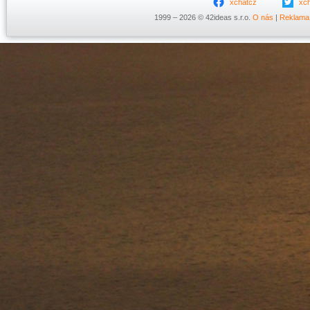
xchatcz
xc
1999 – 2026 © 42ideas s.r.o.
O nás
|
Reklama