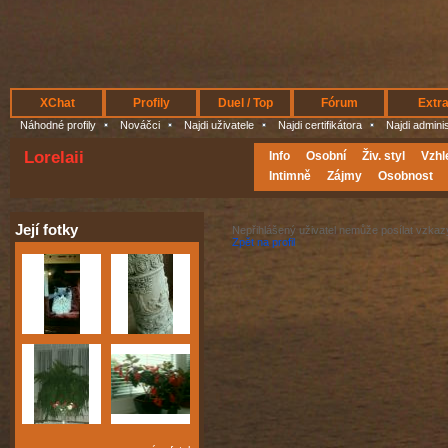
XChat
Profily
Duel / Top
Fórum
Extr
Náhodné profily
Nováčci
Najdi uživatele
Najdi certifikátora
Najdi admini
Lorelaii
Info
Osobní
Živ. styl
Vzhl
Intimně
Zájmy
Osobnost
Její fotky
Nepřihlášený uživatel nemůže posílat vzkaz
Zpět na profil