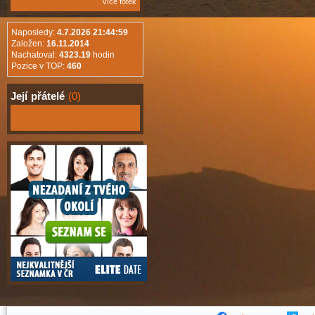
více fotek
Naposledy:
4.7.2026 21:44:59
Založen:
16.11.2014
Nachatoval:
4323.19
hodin
Pozice v TOP:
460
Její
přátelé
(0)