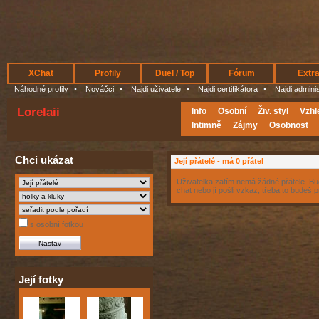
XChat
Profily
Duel / Top
Fórum
Extr
Náhodné profily
Nováčci
Najdi uživatele
Najdi certifikátora
Najdi admini
Lorelaii
Info
Osobní
Živ. styl
Vzhl
Intimně
Zájmy
Osobnost
Chci ukázat
Její přátelé - má 0 přátel
Uživatelka zatím nemá žádné přátele. Buď
chat nebo jí pošli vzkaz, třeba to budeš p
s osobní fotkou
Její fotky