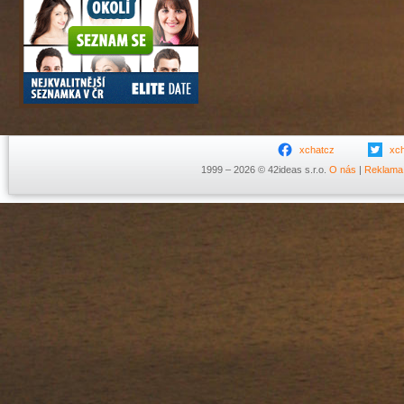
xchatcz
xc
1999 – 2026 © 42ideas s.r.o.
O nás
|
Reklama