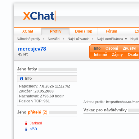
XChat
Profily
Duel / Top
Fórum
Ex
Náhodné profily
Nováčci
Najdi uživatele
Najdi certifikátora
Najdi
meresjev78
Info
Osobní
Živ. styl
45 let
Intimně
Zájmy
Osobn
Jeho fotky
Info
Naposledy:
7.8.2026 11:22:42
Založen:
20.05.2008
Nachatoval:
2796.60
hodin
Pozice v TOP:
961
Adresa profilu:
https://xchat.cz/me
Vzkaz pro návštěvníky
Jeho
přátelé
(2)
Jarkasi
sf60