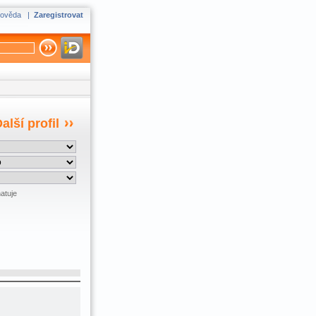
ověda
|
Zaregistrovat
alší profil
atuje