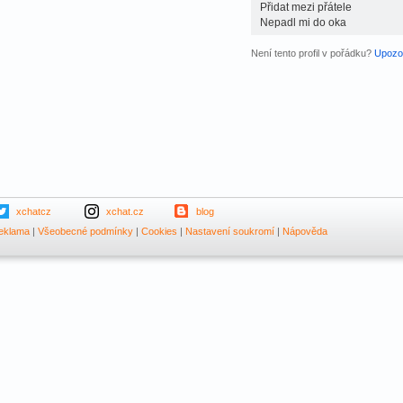
Přidat mezi přátele
Nepadl mi do oka
Není tento profil v pořádku?
Upozor
xchatcz
xchat.cz
blog
eklama
|
Všeobecné podmínky
|
Cookies
|
Nastavení soukromí
|
Nápověda