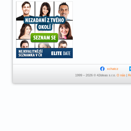
xchatcz
1999 – 2026 © 42ideas s.r.o.
O nás
|
R