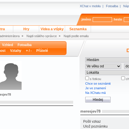
XChat v mobilu
|
Fotoalba
|
Náp
jméno
heslo
tra
Hry
Videa a vtípky
Seznamka
 administrátora
Najdi stálého správce
Najdi podle emailu
Vzhled
Fotoalba
D
ost
Vztahy
+ / -
Přátelé
s fotkou
ch
Chce se seznámit
Je ve znamení
Na XChatu má
resjev78
meresjev78
Pošli vzkaz
Ulož poznámku