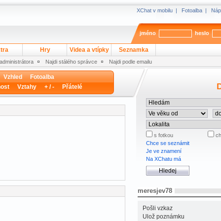
XChat v mobilu
|
Fotoalba
|
Náp
jméno
heslo
tra
Hry
Videa a vtípky
Seznamka
 administrátora
Najdi stálého správce
Najdi podle emailu
Vzhled
Fotoalba
D
ost
Vztahy
+ / -
Přátelé
s fotkou
ch
Chce se seznámit
Je ve znamení
Na XChatu má
meresjev78
Pošli vzkaz
Ulož poznámku