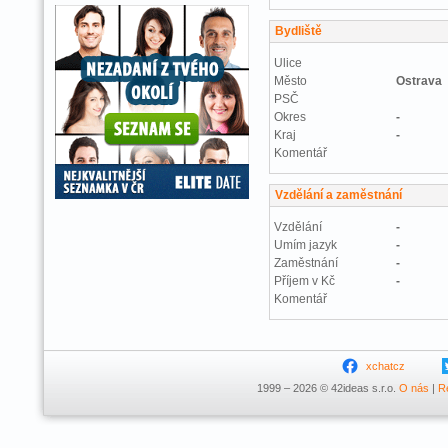
Bydliště
Ulice
Město
Ostrava
PSČ
Okres
-
Kraj
-
Komentář
Vzdělání a zaměstnání
Vzdělání
-
Umím jazyk
-
Zaměstnání
-
Příjem v Kč
-
Komentář
xchatcz
1999 – 2026 © 42ideas s.r.o.
O nás
|
R