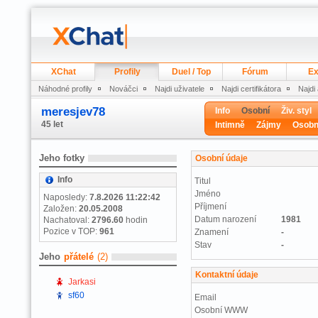
XChat
Profily
Duel / Top
Fórum
Ex
Náhodné profily
Nováčci
Najdi uživatele
Najdi certifikátora
Najdi
meresjev78
Info
Osobní
Živ. styl
45 let
Intimně
Zájmy
Osobn
Jeho fotky
Osobní údaje
Info
Titul
Jméno
Naposledy:
7.8.2026 11:22:42
Příjmení
Založen:
20.05.2008
Datum narození
1981
Nachatoval:
2796.60
hodin
Pozice v TOP:
961
Znamení
-
Stav
-
Jeho
přátelé
(2)
Kontaktní údaje
Jarkasi
sf60
Email
Osobní WWW