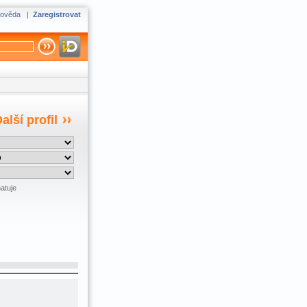
ověda
|
Zaregistrovat
alší profil
atuje