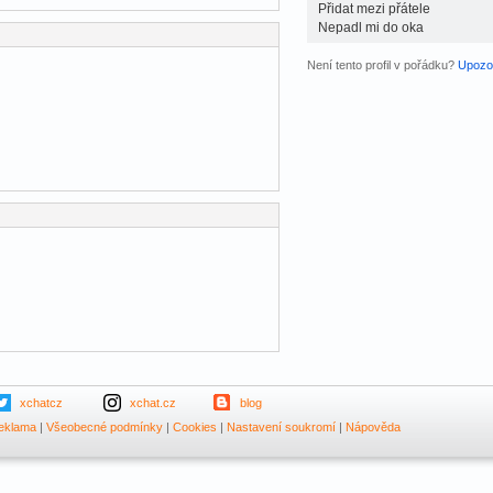
Přidat mezi přátele
Nepadl mi do oka
Není tento profil v pořádku?
Upozor
xchatcz
xchat.cz
blog
eklama
|
Všeobecné podmínky
|
Cookies
|
Nastavení soukromí
|
Nápověda