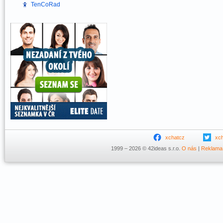
TenCoRad
xchatcz
xc
1999 – 2026 © 42ideas s.r.o.
O nás
|
Reklama