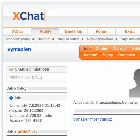
XChat
Profily
Duel / Top
Fórum
Extra
Náhodné profily
Nováčci
Najdi uživatele
Najdi certifikátora
Najdi admini
vymazlen
Info
Osobní
Živ. styl
Vzhl
Intimně
Zájmy
Osobnost
Chatuje v místnosti
Kluci s kluky
(17:11)
Jeho fotky
Info
Adresa profilu:
https://xchat.cz/vymazlen
Naposledy:
7.8.2026 01:15:42
Založen:
29.10.2009
Nachatoval:
729.92
hodin
vymazlen@centrum.cz
Pozice v TOP:
4863
Jeho
přátelé
(1)