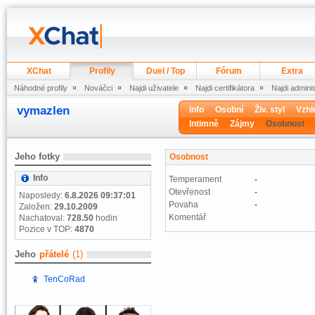
XChat
Profily
Duel / Top
Fórum
Extra
Náhodné profily
Nováčci
Najdi uživatele
Najdi certifikátora
Najdi admini
vymazlen
Info
Osobní
Živ. styl
Vzhl
Intimně
Zájmy
Osobnost
Jeho fotky
Osobnost
Info
Temperament
-
Otevřenost
-
Naposledy:
6.8.2026 09:37:01
Povaha
-
Založen:
29.10.2009
Komentář
Nachatoval:
728.50
hodin
Pozice v TOP:
4870
Jeho
přátelé
(1)
TenCoRad