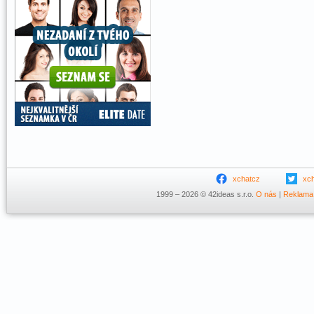
xchatcz
xc
1999 – 2026 © 42ideas s.r.o.
O nás
|
Reklama