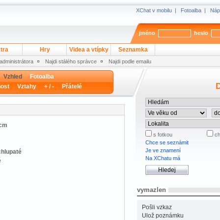
XChat v mobilu
|
Fotoalba
|
Náp
jméno
heslo
tra
Hry
Videa a vtípky
Seznamka
 administrátora
Najdi stálého správce
Najdi podle emailu
Vzhled
Fotoalba
D
ost
Vztahy
+ / -
Přátelé
 cm
s fotkou
ch
Chce se seznámit
Je ve znamení
chlupaté
Na XChatu má
é
vymazlen
Pošli vzkaz
Ulož poznámku