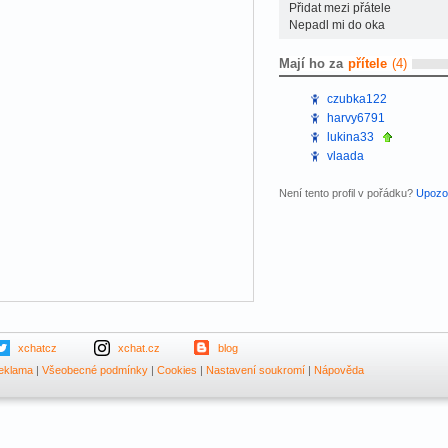
Přidat mezi přátele
Nepadl mi do oka
Mají ho za
přítele
(4)
czubka122
harvy6791
lukina33
vlaada
Není tento profil v pořádku?
Upozor
xchatcz
xchat.cz
blog
eklama
|
Všeobecné podmínky
|
Cookies
|
Nastavení soukromí
|
Nápověda