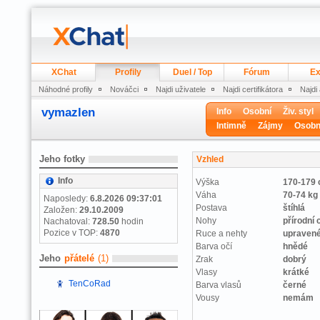
XChat
Profily
Duel / Top
Fórum
Ex
Náhodné profily
Nováčci
Najdi uživatele
Najdi certifikátora
Najdi
vymazlen
Info
Osobní
Živ. styl
Intimně
Zájmy
Osobn
Jeho fotky
Vzhled
Info
Výška
170-179
Váha
70-74 kg
Naposledy:
6.8.2026 09:37:01
Postava
štíhlá
Založen:
29.10.2009
Nohy
přírodní 
Nachatoval:
728.50
hodin
Pozice v TOP:
4870
Ruce a nehty
upraven
Barva očí
hnědé
Jeho
přátelé
(1)
Zrak
dobrý
Vlasy
krátké
TenCoRad
Barva vlasů
černé
Vousy
nemám