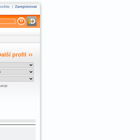
ověda
|
Zaregistrovat
alší profil
atuje