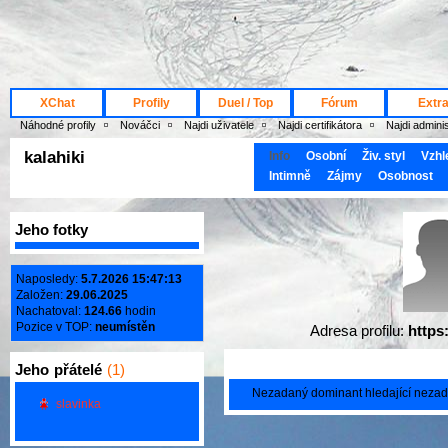
XChat
Profily
Duel / Top
Fórum
Extr
Náhodné profily
Nováčci
Najdi uživatele
Najdi certifikátora
Najdi admini
kalahiki
Info
Osobní
Živ. styl
Vzhl
Intimně
Zájmy
Osobnost
Jeho fotky
Naposledy:
5.7.2026 15:47:13
Založen:
29.06.2025
Nachatoval:
124.66
hodin
Pozice v TOP:
neumístěn
Adresa profilu:
https:
Jeho
přátelé
(1)
Nezadaný dominant hledající nezad
slavinka