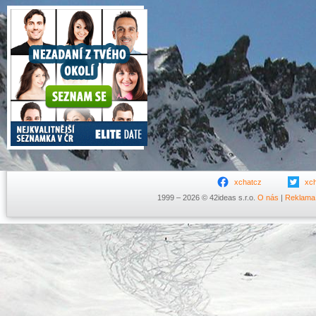
xchatcz
xc
1999 – 2026 © 42ideas s.r.o.
O nás
|
Reklama