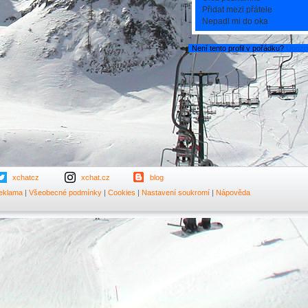
Přidat mezi přátele
Nepadl mi do oka
Není tento profil v pořádku?
Upozor
xchatcz
xchat.cz
blog
eklama
|
Všeobecné podmínky
|
Cookies
|
Nastavení soukromí
|
Nápověda