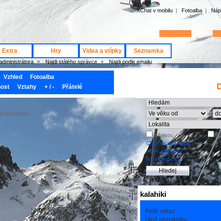
XChat v mobilu
|
Fotoalba
|
Náp
jméno
heslo
Extra
Hry
Videa a vtípky
Seznamka
 administrátora
Najdi stálého správce
Najdi podle emailu
Vzhled
Fotoalba
D
ost
Vztahy
+ / -
Přátelé
vat poznámky
s fotkou
ch
Chce se seznámit
Je ve znamení
Na XChatu má
kalahiki
Pošli vzkaz
Ulož poznámku