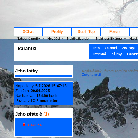
XChat
Profily
Duel / Top
Fórum
Náhodné profily
Nováčci
Najdi uživatele
Najdi certifikátora
Najdi
kalahiki
Info
Osobní
Živ. styl
Intimně
Zájmy
Osobn
Jeho fotky
Nepřihlášený uživatel nemůže přidá
Zpět na profil
Naposledy:
5.7.2026 15:47:13
Založen:
29.06.2025
Nachatoval:
124.66
hodin
Pozice v TOP:
neumístěn
Jeho
přátelé
(1)
slavinka