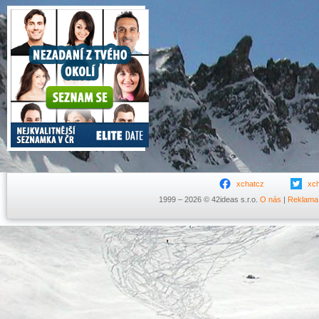
xchatcz
xc
1999 – 2026 © 42ideas s.r.o.
O nás
|
Reklama