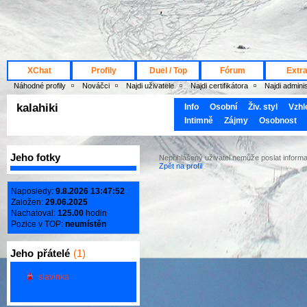
XChat
Profily
Duel / Top
Fórum
Extr
Náhodné profily
Nováčci
Najdi uživatele
Najdi certifikátora
Najdi admini
kalahiki
Info
Osobní
Živ. styl
Vzhl
Intimně
Zájmy
Osobnost
Jeho fotky
Nepřihlášený uživatel nemůže poslat informac
Zpět na profil
Naposledy:
9.8.2026 13:47:52
Založen:
29.06.2025
Nachatoval:
125.00
hodin
Pozice v TOP:
neumístěn
Jeho
přátelé
(1)
slavinka