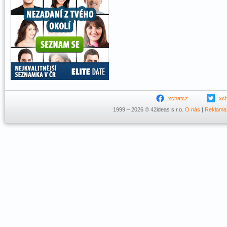
xchatcz
xc
1999 – 2026 © 42ideas s.r.o.
O nás
|
Reklama