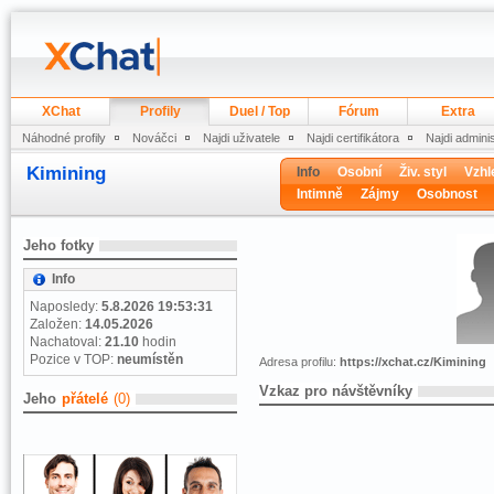
XChat
Profily
Duel / Top
Fórum
Extra
Náhodné profily
Nováčci
Najdi uživatele
Najdi certifikátora
Najdi admini
Kimining
Info
Osobní
Živ. styl
Vzhl
Intimně
Zájmy
Osobnost
Jeho fotky
Info
Naposledy:
5.8.2026 19:53:31
Založen:
14.05.2026
Nachatoval:
21.10
hodin
Pozice v TOP:
neumístěn
Adresa profilu:
https://xchat.cz/Kimining
Vzkaz pro návštěvníky
Jeho
přátelé
(0)