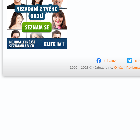
xchatcz
xc
1999 – 2026 © 42ideas s.r.o.
O nás
|
Reklama