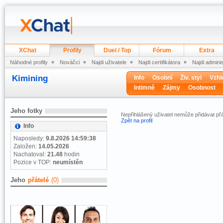
XChat
Profily
Duel / Top
Fórum
Extra
Náhodné profily
Nováčci
Najdi uživatele
Najdi certifikátora
Najdi admini
Kimining
Info
Osobní
Živ. styl
Vzhl
Intimně
Zájmy
Osobnost
Jeho fotky
Nepřihlášený uživatel nemůže přidávat přá
Zpět na profil
Info
Naposledy:
9.8.2026 14:59:38
Založen:
14.05.2026
Nachatoval:
21.48
hodin
Pozice v TOP:
neumístěn
Jeho
přátelé
(0)