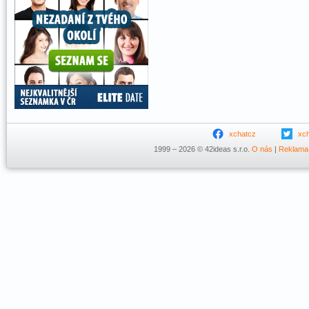
xchatcz
xc
1999 – 2026 © 42ideas s.r.o.
O nás
|
Reklama