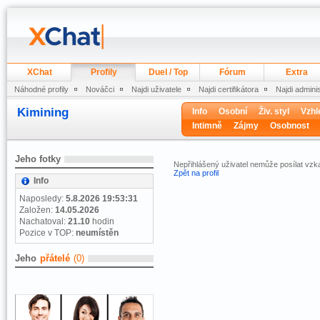
XChat
Profily
Duel / Top
Fórum
Extra
Náhodné profily
Nováčci
Najdi uživatele
Najdi certifikátora
Najdi admini
Kimining
Info
Osobní
Živ. styl
Vzhl
Intimně
Zájmy
Osobnost
Jeho fotky
Nepřihlášený uživatel nemůže posílat vzk
Zpět na profil
Info
Naposledy:
5.8.2026 19:53:31
Založen:
14.05.2026
Nachatoval:
21.10
hodin
Pozice v TOP:
neumístěn
Jeho
přátelé
(0)