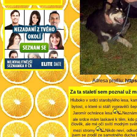
Adresa profilu:
https
Za ta staletí sem poznal už m
Hluboko v srdci starobylého lesa, kam
bytost, o které si stáří vypravěči še
Jaromír ochránce lesa
Neznám s
ale srdce mám laskavé k těm, kdo p
člověk, ale mé oči svítí modrým svět
mezi stromy
Nikdo neví, odkud
jsem se zrodil ze samotného ducha l