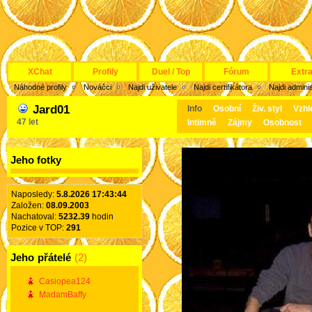
XChat
Profily
Duel / Top
Fórum
Extr
Náhodné profily
Nováčci
Najdi uživatele
Najdi certifikátora
Najdi admini
Jard01
Info
Osobní
Živ. styl
Vzhl
47 let
Intimně
Zájmy
Osobnost
Jeho fotky
Naposledy:
5.8.2026 17:43:44
Založen:
08.09.2003
Nachatoval:
5232.39
hodin
Pozice v TOP:
291
Jeho
přátelé
(2)
Casiopea124
MadamBaffy