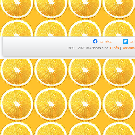
xchatcz
xc
1999 – 2026 © 42ideas s.r.o.
O nás
|
Reklama