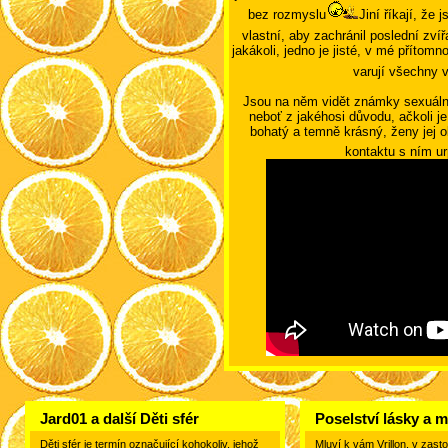
bez rozmyslu
Jiní říkají, že 
vlastní, aby zachránil poslední zvíř
jakákoli, jedno je jisté, v mé přítomn
varují všechny v
Jsou na něm vidět známky sexuální
neboť z jakéhosi důvodu, ačkoli 
bohatý a temně krásný, ženy jej 
kontaktu s ním ur
Jard01 a další Děti sfér
Poselství lásky a m
Děti sfér je termín označující kohokoliv, jehož
Mluví k vám Vrillon, v zas