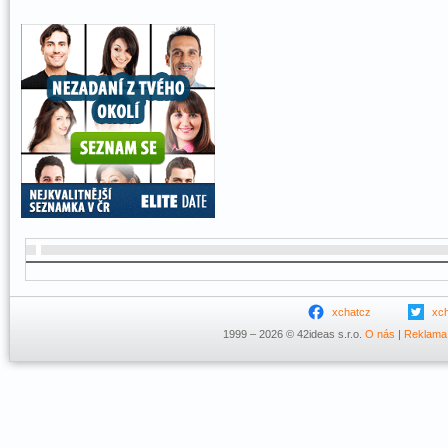
xchatcz
xc
1999 – 2026 © 42ideas s.r.o.
O nás
|
Reklama