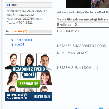
Info
Naposledy:
5.8.2026 09:22:57
Adresa profilu:
https://xchat.cz/DarkP
Založen:
03.02.2012
Nachatoval:
2112.64
hodin
Se mi líbí jak se mě ptají lidi
Pozice v TOP:
1521
Brejle asi :D
Její
přátelé
(2)
UNIFORMY <3
TheFenixxxx
coni04
NĚJAKEJ SUGARDADDY?:DDDD
NEJSEM NA MLADŠÍ
NEJSEM SUB ani DOM.... :)