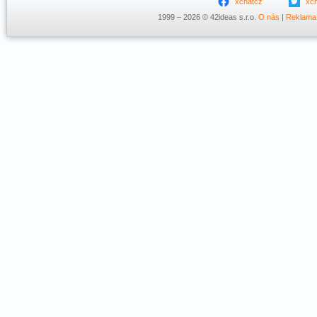
xchatcz
xc
1999 – 2026 © 42ideas s.r.o.
O nás
|
Reklama