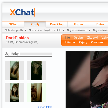
XChat
Profily
Duel / Top
Fórum
Extra
Náhodné profily
Nováčci
Najdi uživatele
Najdi certifikátora
Najdi admini
DarkPinkies
Info
Osobní
Živ. styl
Vzhl
33 let
, Jihomoravský kraj
Intimně
Zájmy
Osobnost
Její fotky
více fotek