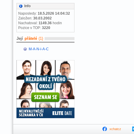
Info
Naposledy:
18.5.2026 14:04:32
Založen:
30.03.2002
Nachatoval:
1149.36
hodin
Pozice v TOP:
3220
Její
přátelé
(1)
M-A-N-i-A-C
xchatcz