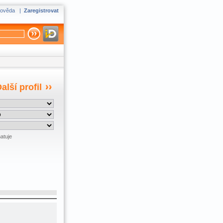
ověda
|
Zaregistrovat
alší profil
atuje