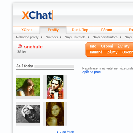
XChat
Profily
Duel / Top
Fórum
Ex
Náhodné profily
Nováčci
Najdi uživatele
Najdi certifikátora
Najdi
snehule
Info
Osobní
Živ. styl
38 let
Intimně
Zájmy
Osobn
Její fotky
Nepřihlášený uživatel nemůže přidá
Zpět na profil
více fotek