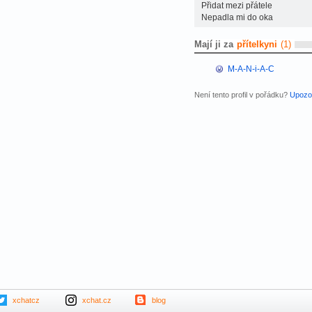
Přidat mezi přátele
Nepadla mi do oka
Mají ji za
přítelkyni
(1)
M-A-N-i-A-C
Není tento profil v pořádku?
Upozor
xchatcz
xchat.cz
blog