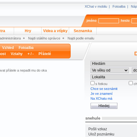
XChat v mobilu
|
Fotoalba
|
Náp
jméno
heslo
tra
Hry
Videa a vtípky
Seznamka
 administrátora
Najdi stálého správce
Najdi podle emailu
Vzhled
Fotoalba
D
ost
Vztahy
+ / -
Přátelé
vat přátele a nepadli mu do oka
s fotkou
ch
Chce se seznámit
Je ve znamení
Na XChatu má
snehule
Pošli vzkaz
Ulož poznámku