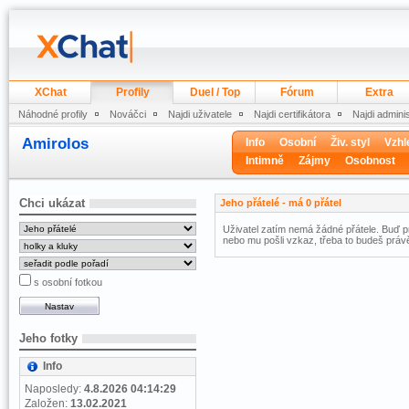
XChat
Profily
Duel / Top
Fórum
Extra
Náhodné profily
Nováčci
Najdi uživatele
Najdi certifikátora
Najdi admini
Amirolos
Info
Osobní
Živ. styl
Vzhl
Intimně
Zájmy
Osobnost
Chci ukázat
Jeho přátelé - má 0 přátel
Uživatel zatím nemá žádné přátele. Buď pr
nebo mu pošli vzkaz, třeba to budeš právě
s osobní fotkou
Jeho fotky
Info
Naposledy:
4.8.2026 04:14:29
Založen:
13.02.2021