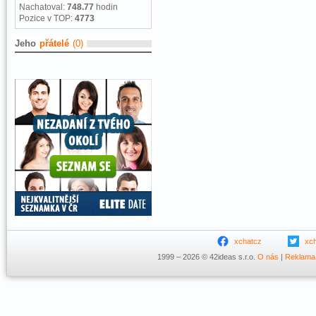
Nachatoval:
748.77
hodin
Pozice v TOP:
4773
Jeho
přátelé
(0)
xchatcz
xc
1999 – 2026 © 42ideas s.r.o.
O nás
|
Reklama