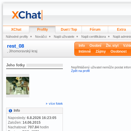
XChat
Profily
Duel / Top
Fórum
Extra
Náhodné profily
Nováčci
Najdi uživatele
Najdi certifikátora
Najdi admini
rest_08
Info
Osobní
Živ. styl
Vzhl
, Jihomoravský kraj
Intimně
Zájmy
Osobnost
Jeho fotky
Nepřihlášený uživatel nemůže poslat infor
Zpět na profil
více fotek
Info
Naposledy:
6.8.2026 16:23:05
Založen:
14.06.2015
Nachatoval:
707.84
hodin