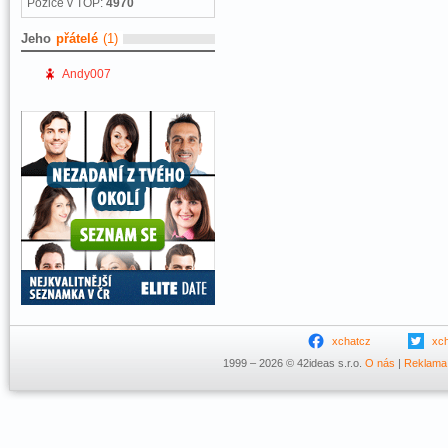
Pozice v TOP:
4970
Jeho
přátelé
(1)
Andy007
xchatcz
xc
1999 – 2026 © 42ideas s.r.o.
O nás
|
Reklama