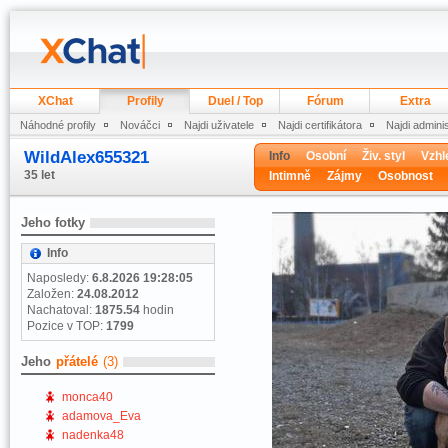
XChat
Profily
Duel / Top
Fórum
Extra
Náhodné profily
Nováčci
Najdi uživatele
Najdi certifikátora
Najdi admini
WildAlex655321
Info
Osobní
Živ. styl
Vzhl
35 let
Intimně
Zájmy
Osobnost
Jeho fotky
Info
Naposledy:
6.8.2026 19:28:05
Založen:
24.08.2012
Nachatoval:
1875.54
hodin
Pozice v TOP:
1799
Jeho
přátelé
(3)
monca40
adamova_Eva
nadenka48