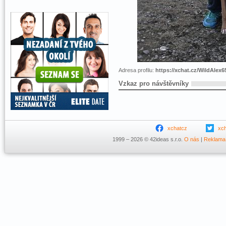
Adresa profilu:
https://xchat.cz/WildAlex
Vzkaz pro návštěvníky
xchatcz
xc
1999 – 2026 © 42ideas s.r.o.
O nás
|
Reklama