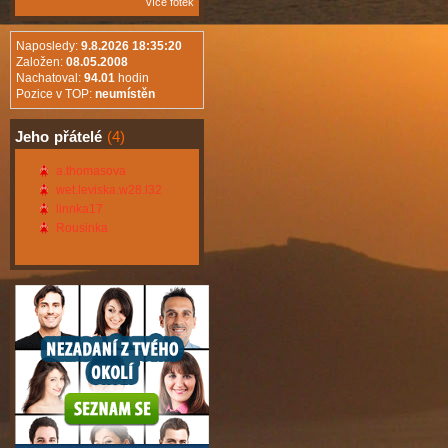
více fotek
Naposledy:
9.8.2026 18:35:20
Založen:
08.05.2008
Nachatoval:
94.01
hodin
Pozice v TOP:
neumístěn
Jeho
přátelé
(4)
a.thomasova
wet.leviska.w28.l32
linnka17
Rousinka