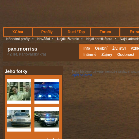
XChat
Profily
Duel / Top
Fórum
Extr
Náhodné profily
Nováčci
Najdi uživatele
Najdi certifikátora
Najdi admini
pan.morriss
Info
Osobní
Živ. styl
Vzhl
42 let
, Karlovarský kraj
Intimně
Zájmy
Osobnost
Jeho fotky
Nepřihlášený uživatel nemůže přidávat poz
Zpět na profil