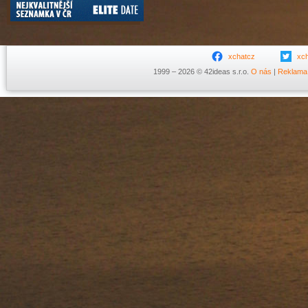
xchatcz
xc
1999 – 2026 © 42ideas s.r.o.
O nás
|
Reklama