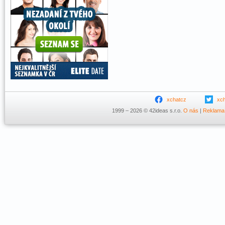
xchatcz
xc
1999 – 2026 © 42ideas s.r.o.
O nás
|
Reklama