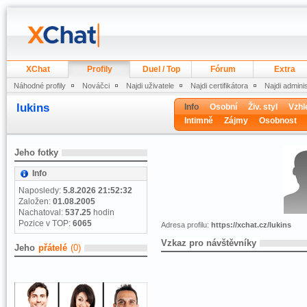
XChat
Profily
Duel / Top
Fórum
Extra
Náhodné profily
Nováčci
Najdi uživatele
Najdi certifikátora
Najdi admini
lukins
Info
Osobní
Živ. styl
Vzhl
Intimně
Zájmy
Osobnost
Jeho fotky
Info
Naposledy:
5.8.2026 21:52:32
Založen:
01.08.2005
Nachatoval:
537.25
hodin
Pozice v TOP:
6065
Adresa profilu:
https://xchat.cz/lukins
Vzkaz pro návštěvníky
Jeho
přátelé
(0)