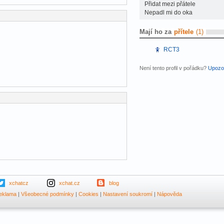
Přidat mezi přátele
Nepadl mi do oka
Mají ho za
přítele
(1)
RCT3
Není tento profil v pořádku?
Upozor
xchatcz
xchat.cz
blog
eklama
|
Všeobecné podmínky
|
Cookies
|
Nastavení soukromí
|
Nápověda