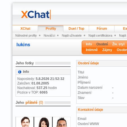
XChat
Profily
Duel / Top
Fórum
Ex
Náhodné profily
Nováčci
Najdi uživatele
Najdi certifikátora
Najdi
lukins
Info
Osobní
Živ. styl
Intimně
Zájmy
Osobn
Jeho fotky
Osobní údaje
Info
Titul
Jméno
Naposledy:
5.8.2026 21:52:32
Příjmení
Založen:
01.08.2005
Datum narození
-
Nachatoval:
537.25
hodin
Pozice v TOP:
6065
Znamení
-
Stav
-
Jeho
přátelé
(0)
Kontaktní údaje
Email
Osobní WWW