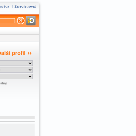
ověda
|
Zaregistrovat
alší profil
atuje