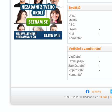
Bydliště
Ulice
Město
PSČ
Okres
-
Kraj
-
Komentář
Vzdělání a zaměstnání
Vzdělání
-
Umím jazyk
-
Zaměstnání
-
Příjem v Kč
-
Komentář
xchatcz
1999 – 2026 © 42ideas s.r.o.
O nás
|
R