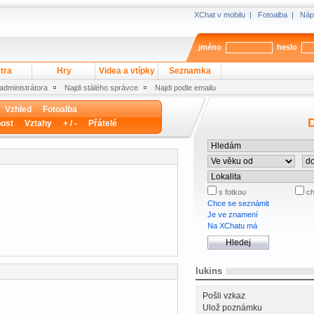
XChat v mobilu
|
Fotoalba
|
Náp
jméno
heslo
tra
Hry
Videa a vtípky
Seznamka
 administrátora
Najdi stálého správce
Najdi podle emailu
Vzhled
Fotoalba
D
ost
Vztahy
+ / -
Přátelé
s fotkou
ch
Chce se seznámit
Je ve znamení
Na XChatu má
lukins
Pošli vzkaz
Ulož poznámku