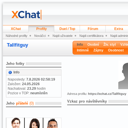
XChat
Profily
Duel / Top
Fórum
Extra
Náhodné profily
Nováčci
Najdi uživatele
Najdi certifikátora
Najdi admini
Tallfitguy
Info
Osobní
Živ. styl
Vzhl
Intimně
Zájmy
Osobnost
Jeho fotky
Info
Naposledy:
7.8.2026 02:58:19
Založen:
24.05.2026
Nachatoval:
23.29
hodin
Pozice v TOP:
neumístěn
Adresa profilu:
https://xchat.cz/Tallfitguy
Vzkaz pro návštěvníky
Jeho
přátelé
(0)