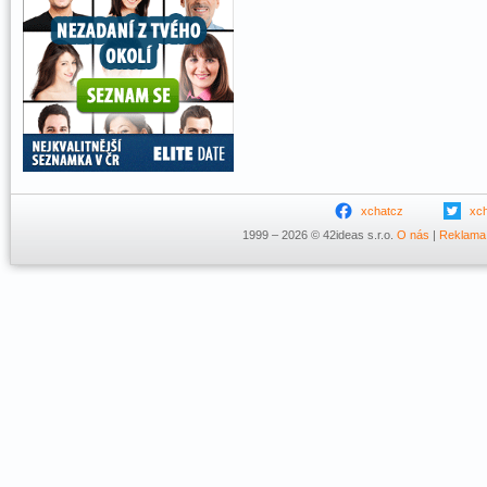
xchatcz
xc
1999 – 2026 © 42ideas s.r.o.
O nás
|
Reklama