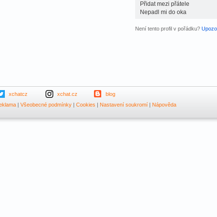
Přidat mezi přátele
Nepadl mi do oka
Není tento profil v pořádku?
Upozor
xchatcz
xchat.cz
blog
eklama
|
Všeobecné podmínky
|
Cookies
|
Nastavení soukromí
|
Nápověda