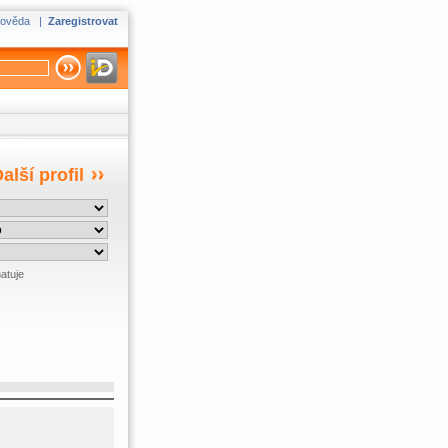
ověda
|
Zaregistrovat
alší profil
atuje