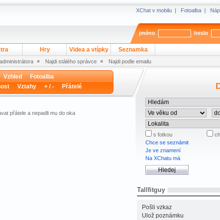
XChat v mobilu
|
Fotoalba
|
Náp
jméno
heslo
tra
Hry
Videa a vtípky
Seznamka
 administrátora
Najdi stálého správce
Najdi podle emailu
Vzhled
Fotoalba
D
ost
Vztahy
+ / -
Přátelé
vat přátele a nepadli mu do oka
s fotkou
ch
Chce se seznámit
Je ve znamení
Na XChatu má
Tallfitguy
Pošli vzkaz
Ulož poznámku