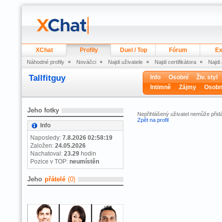
XChat
Profily
Duel / Top
Fórum
Ex
Náhodné profily
Nováčci
Najdi uživatele
Najdi certifikátora
Najdi
Tallfitguy
Info
Osobní
Živ. styl
Intimně
Zájmy
Osobn
Jeho fotky
Nepřihlášený uživatel nemůže přidá
Zpět na profil
Info
Naposledy:
7.8.2026 02:58:19
Založen:
24.05.2026
Nachatoval:
23.29
hodin
Pozice v TOP:
neumístěn
Jeho
přátelé
(0)