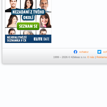
xchatcz
xc
1999 – 2026 © 42ideas s.r.o.
O nás
|
Reklama