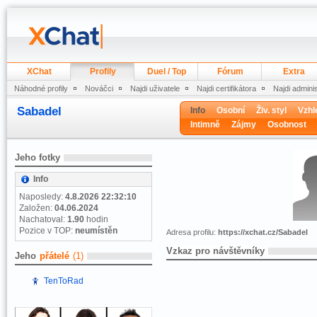
XChat
Profily
Duel / Top
Fórum
Extra
Náhodné profily
Nováčci
Najdi uživatele
Najdi certifikátora
Najdi admini
Sabadel
Info
Osobní
Živ. styl
Vzhl
Intimně
Zájmy
Osobnost
Jeho fotky
Info
Naposledy:
4.8.2026 22:32:10
Založen:
04.06.2024
Nachatoval:
1.90
hodin
Pozice v TOP:
neumístěn
Adresa profilu:
https://xchat.cz/Sabadel
Vzkaz pro návštěvníky
Jeho
přátelé
(1)
TenToRad