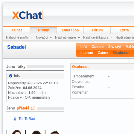
XChat
Profily
Duel / Top
Fórum
Extra
Náhodné profily
Nováčci
Najdi uživatele
Najdi certifikátora
Najdi admini
Sabadel
Info
Osobní
Živ. styl
Vzhl
Intimně
Zájmy
Osobnost
Jeho fotky
Osobnost
Info
Temperament
-
Otevřenost
-
Naposledy:
4.8.2026 22:32:10
Povaha
-
Založen:
04.06.2024
Komentář
Nachatoval:
1.90
hodin
Pozice v TOP:
neumístěn
Jeho
přátelé
(1)
TenToRad