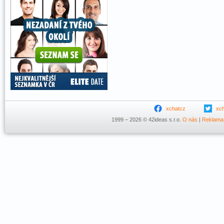
xchatcz
xc
1999 – 2026 © 42ideas s.r.o.
O nás
|
Reklama