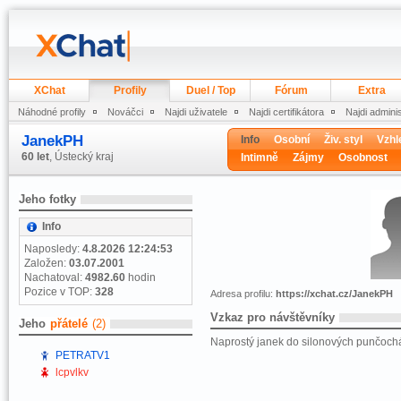
XChat
Profily
Duel / Top
Fórum
Extra
Náhodné profily
Nováčci
Najdi uživatele
Najdi certifikátora
Najdi admini
JanekPH
Info
Osobní
Živ. styl
Vzhl
60 let
, Ústecký kraj
Intimně
Zájmy
Osobnost
Jeho fotky
Info
Naposledy:
4.8.2026 12:24:53
Založen:
03.07.2001
Nachatoval:
4982.60
hodin
Pozice v TOP:
328
Adresa profilu:
https://xchat.cz/JanekPH
Vzkaz pro návštěvníky
Jeho
přátelé
(2)
Naprostý janek do silonových punčoch
PETRATV1
lcpvlkv