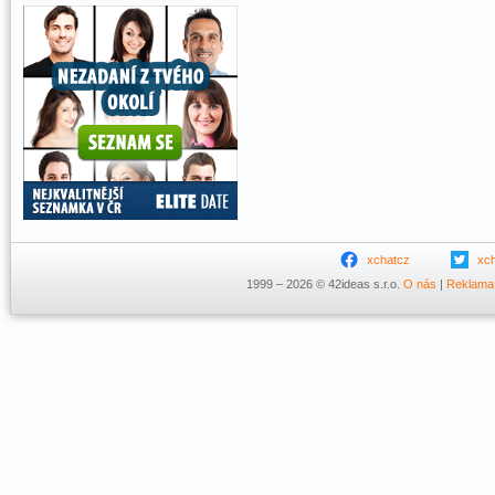
xchatcz
xc
1999 – 2026 © 42ideas s.r.o.
O nás
|
Reklama