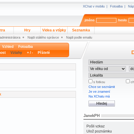
XChat v mobilu
|
Fotoalba
|
Náp
jméno
heslo
tra
Hry
Videa a vtípky
Seznamka
 administrátora
Najdi stálého správce
Najdi podle emailu
Vzhled
Fotoalba
D
ost
Vztahy
+ / -
Přátelé
s fotkou
ch
Chce se seznámit
Je ve znamení
k
Na XChatu má
JanekPH
Pošli vzkaz
Ulož poznámku