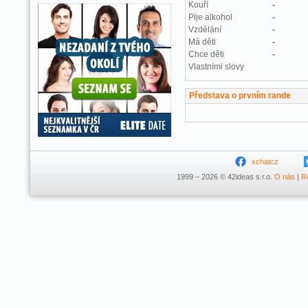
Kouří
-
Pije alkohol
-
Vzdělání
-
Má děti
-
Chce děti
-
Vlastními slovy
Představa o prvním rande
xchatcz
1999 – 2026 © 42ideas s.r.o.
O nás
|
R