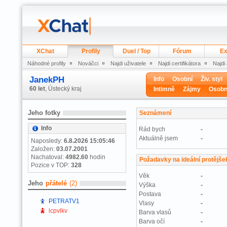
XChat
Profily
Duel / Top
Fórum
Ex
Náhodné profily
Nováčci
Najdi uživatele
Najdi certifikátora
Najdi
JanekPH
Info
Osobní
Živ. styl
60 let
, Ústecký kraj
Intimně
Zájmy
Osobn
Jeho fotky
Seznámení
Info
Rád bych
-
Aktuálně jsem
-
Naposledy:
6.8.2026 15:05:46
Založen:
03.07.2001
Nachatoval:
4982.60
hodin
Požadavky na ideální protějše
Pozice v TOP:
328
Věk
-
Jeho
přátelé
(2)
Výška
-
Postava
-
PETRATV1
Vlasy
-
lcpvlkv
Barva vlasů
-
Barva očí
-