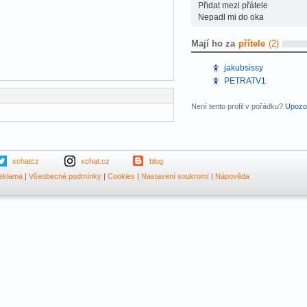
Přidat mezi přátele
Nepadl mi do oka
Mají ho za
přítele
(2)
jakubsissy
PETRATV1
Není tento profil v pořádku?
Upozor
xchatcz
xchat.cz
blog
eklama
|
Všeobecné podmínky
|
Cookies
|
Nastavení soukromí
|
Nápověda