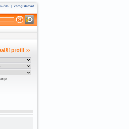
ověda
|
Zaregistrovat
alší profil
atuje