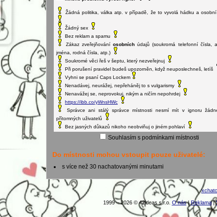
Žádný sex
Bez reklam a spamu
Zákaz zveřejňování
osobních
údajů (soukromá telefonní čísla, a
jména, rodná čísla, atp.)
Soukromé věci řeš v šeptu, který nezveřejnuj
Při porušení pravidel budeš upozorněn, když neuposlechneš, letíš
Vyhni se psaní Caps Lockem
Nenadávej, neurážej, nepřeháněj to s vulgarismy
Nenavážej se, neprovokuj, nikým a ničím nepohrdej
https://ibb.co/yWnsHWc
Správce ani stálý správce místnosti nesmí mít v ignoru žád
přítomných uživatelů
Bez jasných důkazů nikoho neobviňuj o jiném pohlaví
Souhlasím s podmínkami místnosti
Do místnosti mohou vstoupit pouze uživatelé:
s více než 30 nachatovanými minutami
xchat
1999 – 2026 © 42ideas s.r.o.
O nás
|
Reklama
|