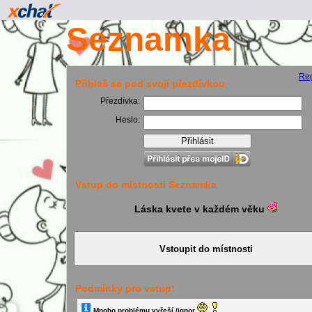
Seznamka
Reg
Přihlaš se pod svojí přezdívkou
Přezdívka:
Heslo:
Vstup do místnosti Seznamka
Láska kvete v každém věku
Podmínky pro vstup:
Mnoho problému vyřeší /ignor