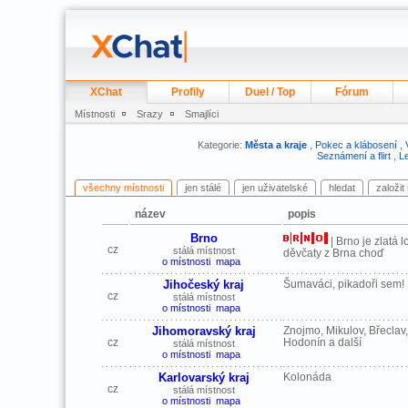
XChat
Profily
Duel / Top
Fórum
Místnosti
Srazy
Smajlíci
Kategorie:
Města a kraje
,
Pokec a klábosení
,
Seznámení a flirt
,
Le
všechny místnosti
jen stálé
jen uživatelské
hledat
založit
název
popis
Brno
| Brno je zlatá l
cz
stálá místnost
děvčaty z Brna choď
o místnosti
mapa
Jihočeský kraj
Šumaváci, pikadoři sem!
cz
stálá místnost
o místnosti
mapa
Jihomoravský kraj
Znojmo, Mikulov, Břeclav
cz
Hodonín a další
stálá místnost
o místnosti
mapa
Karlovarský kraj
Kolonáda
cz
stálá místnost
o místnosti
mapa