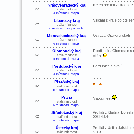
Královéhradecký kraj
Nejen pro lidi z Hradce 
cz
stálá místnost
o místnosti
mapa
Liberecký kraj
Všichni z kraje pojďte sem
cz
stálá místnost
o místnosti
mapa
web
Moravskoslezský kraj
Ostrava, Opava a okolí
cz
stálá místnost
o místnosti
mapa
Olomoucký kraj
Dobří lidé z Olomouce a o
cz
stálá místnost
vítáni
o místnosti
mapa
Pardubický kraj
Pardubice a okolí
cz
stálá místnost
o místnosti
mapa
Plzeňský kraj
cz
stálá místnost
o místnosti
mapa
Praha
Matka měst
cz
stálá místnost
o místnosti
mapa
Středočeský kraj
Pro lidi z Kladna, Bolesla
cz
obcí kraje.
stálá místnost
o místnosti
mapa
Ústecký kraj
Pro lidi z Ústí a dalších 
cz
kraje.
stálá místnost