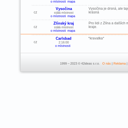
o místnosti
mapa
Vysočina
Vysočina je drsná, ale t
cz
krásná
stálá místnost
o místnosti
mapa
Zlínský kraj
Pro lidi z Zlína a dalšíc
cz
kraje.
stálá místnost
o místnosti
mapa
Carlsbad
*kravatka*
cz
2:16:00
o místnosti
1999 – 2023 © 42ideas s.r.o.
O nás
|
Reklama