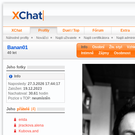
XChat
Profily
Duel / Top
Fórum
Extra
Náhodné profily
Nováčci
Najdi uživatele
Najdi certifikátora
Najdi admini
Banan01
Info
Osobní
Živ. styl
Vzhl
40 let
Intimně
Zájmy
Osobnost
Jeho fotky
Info
Naposledy:
27.3.2026 17:44:17
Založen:
19.12.2023
Nachatoval:
30.61
hodin
Pozice v TOP:
neumístěn
Jeho
přátelé
(4)
erida
jirackova.alena
Kubova.and