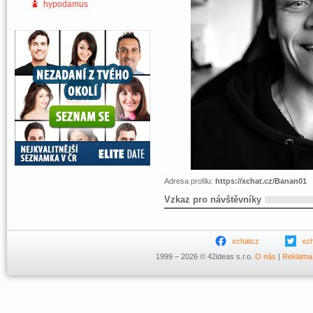
hypodamus
Adresa profilu:
https://xchat.cz/Banan01
Vzkaz pro návštěvníky
xchatcz
xc
1999 – 2026 © 42ideas s.r.o.
O nás
|
Reklama