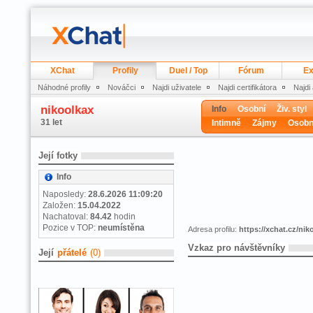
XChat
Profily
Duel / Top
Fórum
Ex
Náhodné profily
Nováčci
Najdi uživatele
Najdi certifikátora
Najdi
nikoolkax
Info
Osobní
Živ. styl
31 let
Intimně
Zájmy
Osobn
Její fotky
Info
Naposledy:
28.6.2026 11:09:20
Založen:
15.04.2022
Nachatoval:
84.42
hodin
Pozice v TOP:
neumístěna
Adresa profilu:
https://xchat.cz/nik
Vzkaz pro návštěvníky
Její
přátelé
(0)