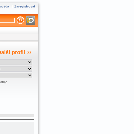
ověda
|
Zaregistrovat
alší profil
atuje