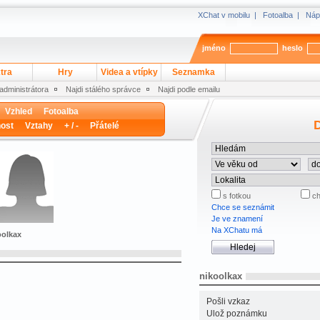
XChat v mobilu
|
Fotoalba
|
Náp
jméno
heslo
tra
Hry
Videa a vtípky
Seznamka
 administrátora
Najdi stálého správce
Najdi podle emailu
Vzhled
Fotoalba
D
ost
Vztahy
+ / -
Přátelé
s fotkou
ch
Chce se seznámit
Je ve znamení
Na XChatu má
oolkax
nikoolkax
Pošli vzkaz
Ulož poznámku