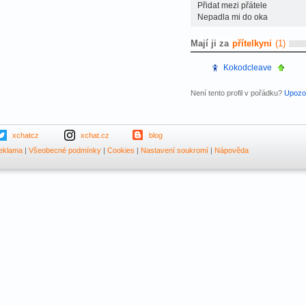
Přidat mezi přátele
Nepadla mi do oka
Mají ji za
přítelkyni
(1)
Kokodcleave
Není tento profil v pořádku?
Upozor
xchatcz
xchat.cz
blog
eklama
|
Všeobecné podmínky
|
Cookies
|
Nastavení soukromí
|
Nápověda