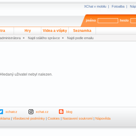
XChat v mobilu
|
Fotoalba
|
Náp
jméno
heslo
tra
Hry
Videa a vtípky
Seznamka
 administrátora
Najdi stálého správce
Najdi podle emailu
Hledaný uživatel nebyl nalezen.
xchatcz
xchat.cz
blog
eklama
|
Všeobecné podmínky
|
Cookies
|
Nastavení soukromí
|
Nápověda