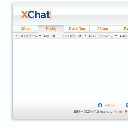
XChat
Profily
Duel / Top
Fórum
Ex
Náhodné profily
Nováčci
Najdi uživatele
Najdi certifikátora
Najdi
xchatcz
1999 – 2026 © 42ideas s.r.o.
O nás
|
R