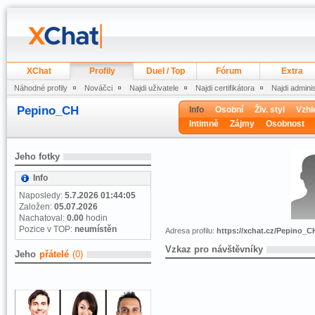
XChat
Profily
Duel / Top
Fórum
Extra
Náhodné profily
Nováčci
Najdi uživatele
Najdi certifikátora
Najdi admini
Pepino_CH
Info
Osobní
Živ. styl
Vzhl
Intimně
Zájmy
Osobnost
Jeho fotky
Info
Naposledy:
5.7.2026 01:44:05
Založen:
05.07.2026
Nachatoval:
0.00
hodin
Pozice v TOP:
neumístěn
Adresa profilu:
https://xchat.cz/Pepino_C
Vzkaz pro návštěvníky
Jeho
přátelé
(0)