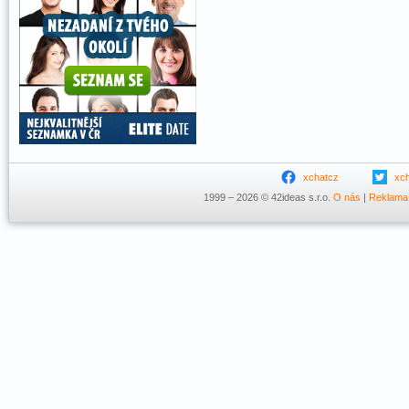
xchatcz
xc
1999 – 2026 © 42ideas s.r.o.
O nás
|
Reklama