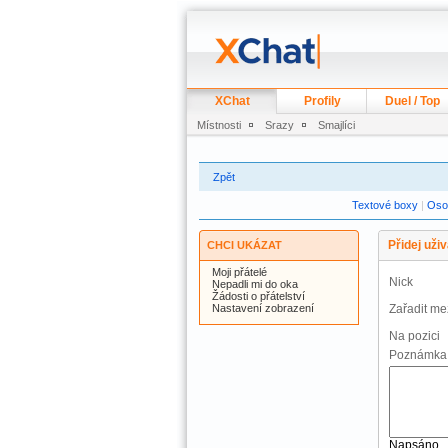
XChat
Profily
Duel / Top
Místnosti
Srazy
Smajlíci
Zpět
Textové boxy
|
Oso
Přidej uživ
CHCI UKÁZAT
Moji přátelé
Nick
Nepadli mi do oka
Žádosti o přátelství
Nastavení zobrazení
Zařadit me
Na pozici
Poznámka
Napsáno