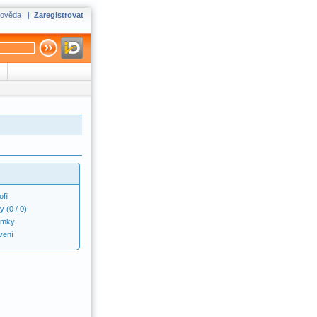
ověda
|
Zaregistrovat
fil
y
(0 / 0)
ámky
vení