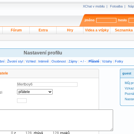
XChat v mobilu
|
Fotoalba
|
Náp
jméno
heslo
Fórum
Extra
Hry
Videa a vtípky
Seznamka
Nastavení profilu
bní
|
Životní styl
|
Vzhled
|
Intimně
|
Osobnost
|
Zájmy
|
+ / -
|
Přátelé
|
Vztahy
|
Fotky
atele
guest
Můj pro
Vzkaz
zi
Pozn
Nasta
z
, zbývá
znaků.