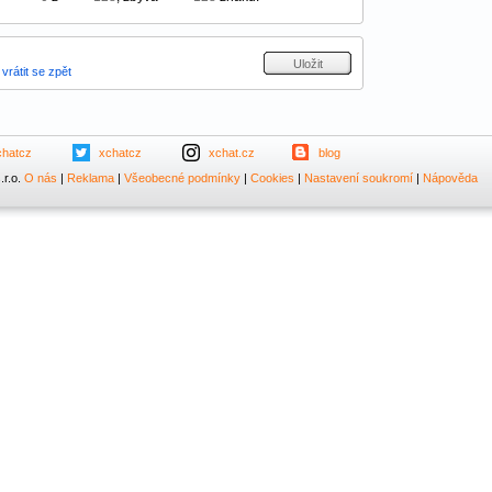
vrátit se zpět
chatcz
xchatcz
xchat.cz
blog
.r.o.
O nás
|
Reklama
|
Všeobecné podmínky
|
Cookies
|
Nastavení soukromí
|
Nápověda