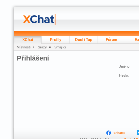
XChat
Profily
Duel / Top
Fórum
Ex
Místnosti
Srazy
Smajlíci
Přihlášení
Jméno:
Heslo:
xchatcz