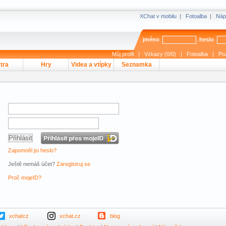
XChat v mobilu
|
Fotoalba
|
Náp
jméno
heslo
Můj profil
|
Vzkazy (0/0)
|
Fotoalba
|
Po
tra
Hry
Videa a vtípky
Seznamka
Zapomněl jsi heslo?
Ještě nemáš účet?
Zaregistruj se
Proč mojeID?
xchatcz
xchat.cz
blog