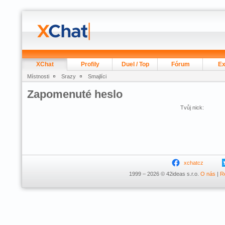
XChat
Profily
Duel / Top
Fórum
Ex
Místnosti
Srazy
Smajlíci
Zapomenuté heslo
Tvůj nick:
xchatcz
1999 – 2026 © 42ideas s.r.o.
O nás
|
R