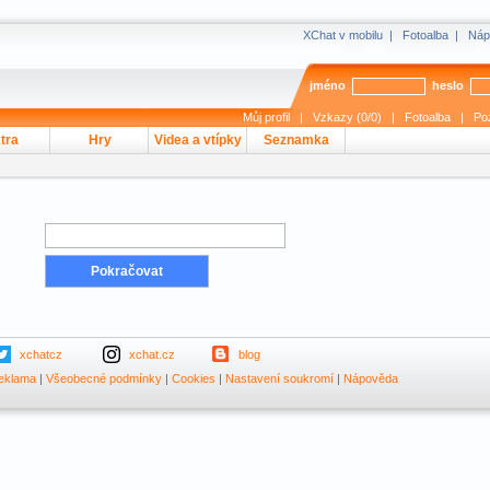
XChat v mobilu
|
Fotoalba
|
Náp
jméno
heslo
Můj profil
|
Vzkazy (0/0)
|
Fotoalba
|
Po
tra
Hry
Videa a vtípky
Seznamka
xchatcz
xchat.cz
blog
eklama
|
Všeobecné podmínky
|
Cookies
|
Nastavení soukromí
|
Nápověda