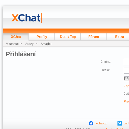
XChat
Profily
Duel / Top
Fórum
Extra
Místnosti
Srazy
Smajlíci
Přihlášení
Jméno:
Heslo:
Zap
Ješ
Pro
xchatcz
xc