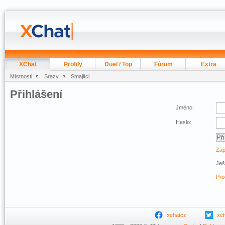
XChat
Profily
Duel / Top
Fórum
Extra
Místnosti
Srazy
Smajlíci
Přihlášení
Jméno:
Heslo:
Zap
Ješ
Pro
xchatcz
xc